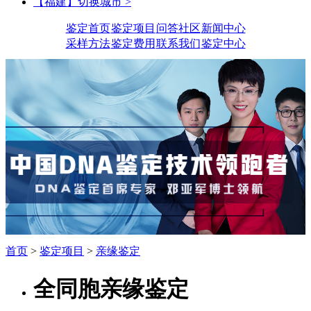
【福建】切换城市 >
鉴定首页
鉴定项目
问答社区
新闻中心
采样方法
鉴定费用
联系我们
鉴定中心
首页
>
鉴定项目
>
亲缘鉴定
全同胞亲缘鉴定