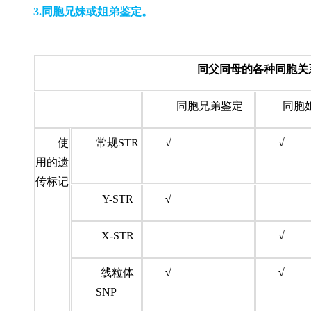
3.同胞兄妹或姐弟鉴定。
同父同母的各种同胞关
同胞兄弟鉴定
同胞
使
常规STR
√
√
用的遗
传标记
Y-STR
√
X-STR
√
线粒体
√
√
SNP