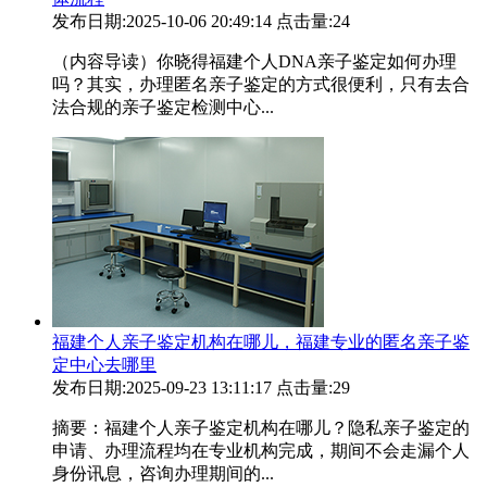
发布日期:2025-10-06 20:49:14
点击量:24
（内容导读）你晓得福建个人DNA亲子鉴定如何办理
吗？其实，办理匿名亲子鉴定的方式很便利，只有去合
法合规的亲子鉴定检测中心...
福建个人亲子鉴定机构在哪儿，福建专业的匿名亲子鉴
定中心去哪里
发布日期:2025-09-23 13:11:17
点击量:29
摘要：福建个人亲子鉴定机构在哪儿？隐私亲子鉴定的
申请、办理流程均在专业机构完成，期间不会走漏个人
身份讯息，咨询办理期间的...