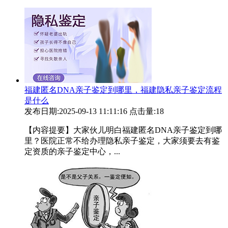
福建匿名DNA亲子鉴定到哪里，福建隐私亲子鉴定流程
是什么
发布日期:2025-09-13 11:11:16
点击量:18
【内容提要】大家伙儿明白福建匿名DNA亲子鉴定到哪
里？医院正常不给办理隐私亲子鉴定，大家须要去有鉴
定资质的亲子鉴定中心，...