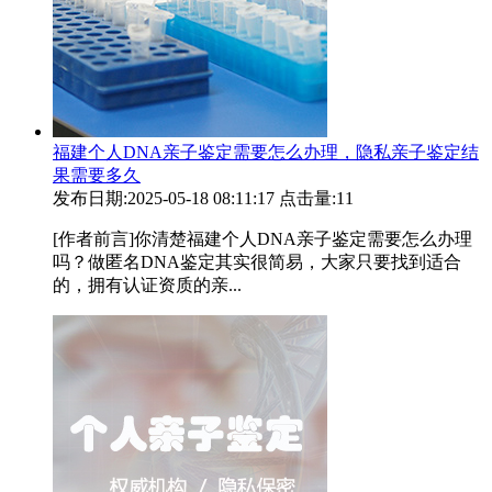
福建个人DNA亲子鉴定需要怎么办理，隐私亲子鉴定结
果需要多久
发布日期:2025-05-18 08:11:17
点击量:11
[作者前言]你清楚福建个人DNA亲子鉴定需要怎么办理
吗？做匿名DNA鉴定其实很简易，大家只要找到适合
的，拥有认证资质的亲...