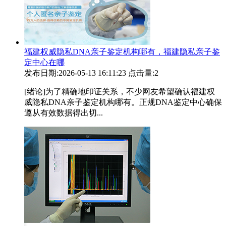
福建权威隐私DNA亲子鉴定机构哪有，福建隐私亲子鉴
定中心在哪
发布日期:2026-05-13 16:11:23
点击量:2
[绪论]为了精确地印证关系，不少网友希望确认福建权
威隐私DNA亲子鉴定机构哪有。正规DNA鉴定中心确保
遵从有效数据得出切...