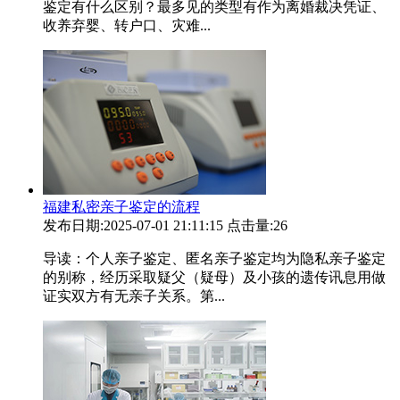
鉴定有什么区别？最多见的类型有作为离婚裁决凭证、
收养弃婴、转户口、灾难...
福建私密亲子鉴定的流程
发布日期:2025-07-01 21:11:15
点击量:26
导读：个人亲子鉴定、匿名亲子鉴定均为隐私亲子鉴定
的别称，经历采取疑父（疑母）及小孩的遗传讯息用做
证实双方有无亲子关系。第...