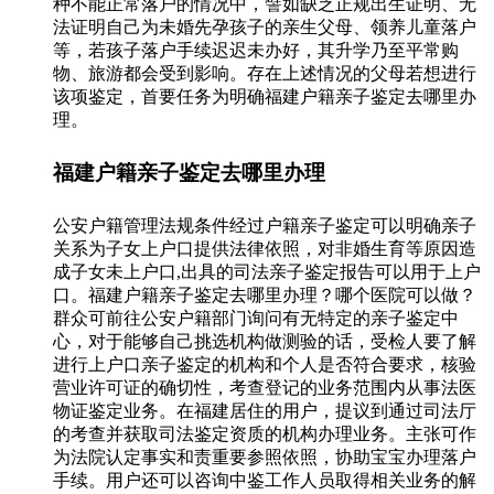
种不能正常落户的情况中，譬如缺乏正规出生证明、无
法证明自己为未婚先孕孩子的亲生父母、领养儿童落户
等，若孩子落户手续迟迟未办好，其升学乃至平常购
物、旅游都会受到影响。存在上述情况的父母若想进行
该项鉴定，首要任务为明确福建户籍亲子鉴定去哪里办
理。
福建户籍亲子鉴定去哪里办理
公安户籍管理法规条件经过户籍亲子鉴定可以明确亲子
关系为子女上户口提供法律依照，对非婚生育等原因造
成子女未上户口,出具的司法亲子鉴定报告可以用于上户
口。福建户籍亲子鉴定去哪里办理？哪个医院可以做？
群众可前往公安户籍部门询问有无特定的亲子鉴定中
心，对于能够自己挑选机构做测验的话，受检人要了解
进行上户口亲子鉴定的机构和个人是否符合要求，核验
营业许可证的确切性，考查登记的业务范围内从事法医
物证鉴定业务。在福建居住的用户，提议到通过司法厅
的考查并获取司法鉴定资质的机构办理业务。主张可作
为法院认定事实和责重要参照依照，协助宝宝办理落户
手续。用户还可以咨询中鉴工作人员取得相关业务的解