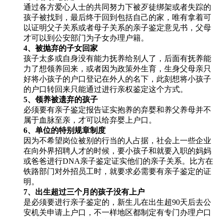
通过各方爱心人士的共同努力下被歹徒绑架或者失踪的
孩子被找到，最后终于回到包括自己的家，唯有拿着可
以证明父子关系或者母子关系的亲子鉴定意见书，父母
才可以到公安部门为子女办理户籍。
4、被抛弃的子女回家
孩子太多或自身没有能力抚养给别人了，后面有抚养能
力了想领养回来，或者因为政策外生育，生身父母亲只
好将小孩子的户口登记在外人的名下，此刻想将小孩子
的户口转回来只能通过进行亲权鉴定这个方式。
5、领养被遗弃的孩子
必须要有亲子鉴定报告证实抱养的弃婴和养父养母并不
属于血脉至亲，才可以给弃婴上户口。
6、单位的特别规章制度
因为不希望岗位被别的行当的人占据，社会上一些企业
在向外界招聘人才的时候，要小孩子和就要入职的妈妈
或爸爸进行DNA亲子鉴定证实他们的亲子关系。比方在
铁路部门对外招员工时，就要求必需要有亲子鉴定的证
明。
7、出生超过三个月的孩子没有上户
是必须要进行亲子鉴定的，新生儿在出生超90天后去公
安机关申请上户口，不一样地区都制定有专门办理户口