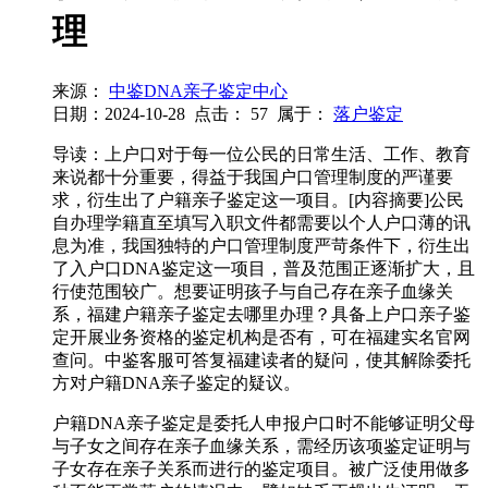
理
来源：
中鉴DNA亲子鉴定中心
日期：2024-10-28
点击：
57
属于：
落户鉴定
导读：上户口对于每一位公民的日常生活、工作、教育
来说都十分重要，得益于我国户口管理制度的严谨要
求，衍生出了户籍亲子鉴定这一项目。[内容摘要]公民
自办理学籍直至填写入职文件都需要以个人户口薄的讯
息为准，我国独特的户口管理制度严苛条件下，衍生出
了入户口DNA鉴定这一项目，普及范围正逐渐扩大，且
行使范围较广。想要证明孩子与自己存在亲子血缘关
系，福建户籍亲子鉴定去哪里办理？具备上户口亲子鉴
定开展业务资格的鉴定机构是否有，可在福建实名官网
查问。中鉴客服可答复福建读者的疑问，使其解除委托
方对户籍DNA亲子鉴定的疑议。
户籍DNA亲子鉴定是委托人申报户口时不能够证明父母
与子女之间存在亲子血缘关系，需经历该项鉴定证明与
子女存在亲子关系而进行的鉴定项目。被广泛使用做多