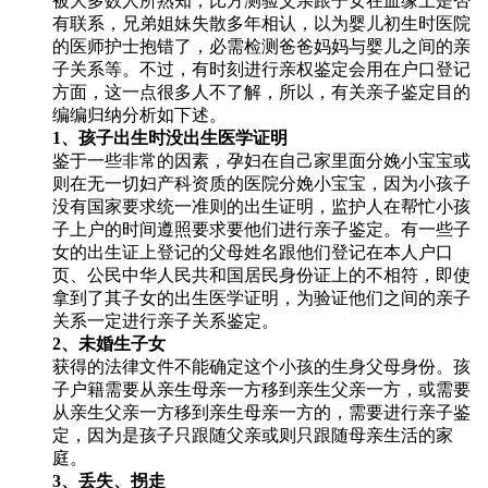
被大多数人所熟知，比方测验父亲跟子女在血缘上是否
有联系，兄弟姐妹失散多年相认，以为婴儿初生时医院
的医师护士抱错了，必需检测爸爸妈妈与婴儿之间的亲
子关系等。不过，有时刻进行亲权鉴定会用在户口登记
方面，这一点很多人不了解，所以，有关亲子鉴定目的
编编归纳分析如下述。
1、孩子出生时没出生医学证明
鉴于一些非常的因素，孕妇在自己家里面分娩小宝宝或
则在无一切妇产科资质的医院分娩小宝宝，因为小孩子
没有国家要求统一准则的出生证明，监护人在帮忙小孩
子上户的时间遵照要求要他们进行亲子鉴定。有一些子
女的出生证上登记的父母姓名跟他们登记在本人户口
页、公民中华人民共和国居民身份证上的不相符，即使
拿到了其子女的出生医学证明，为验证他们之间的亲子
关系一定进行亲子关系鉴定。
2、未婚生子女
获得的法律文件不能确定这个小孩的生身父母身份。孩
子户籍需要从亲生母亲一方移到亲生父亲一方，或需要
从亲生父亲一方移到亲生母亲一方的，需要进行亲子鉴
定，因为是孩子只跟随父亲或则只跟随母亲生活的家
庭。
3、丢失、拐走